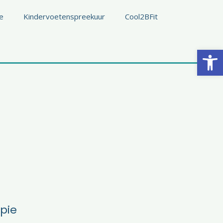
e
Kindervoetenspreekuur
Cool2BFit
Toolb
pie