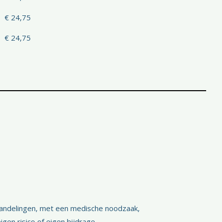
€ 24,75
€ 24,75
andelingen, met een medische noodzaak,
gen risico of eigen bijdrage.