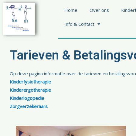
Ga
Home
Over ons
Kinder
naar
de
Info & Contact
inhoud
Tarieven & Betalingsv
Op deze pagina informatie over de tarieven en betalingsvo
Kinderfysiotherapie
Kinderergotherapie
Kinderlogopedie
Zorgverzekeraars