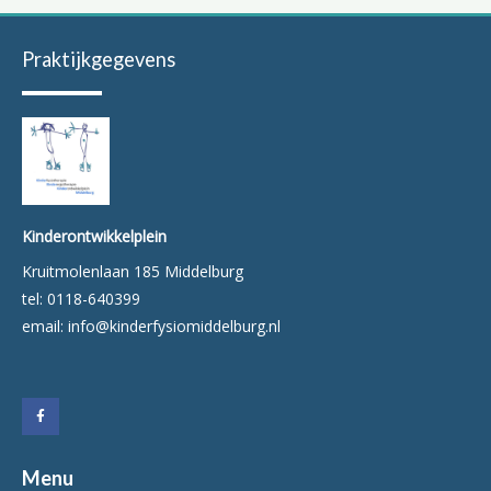
Praktijkgegevens
Kinderontwikkelplein
Kruitmolenlaan 185 Middelburg
tel: 0118-640399
email: info@kinderfysiomiddelburg.nl
F
a
c
e
b
o
o
k
Menu
-
f